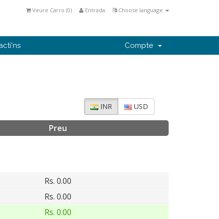
Veure Carro (
0
)
Entrada
Choose language
cti'ns
Compte
INR
USD
Preu
Rs. 0.00
Rs. 0.00
Rs. 0.00