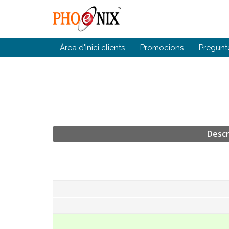
Àrea d'Inici clients
Promocions
Pregunt
Descr