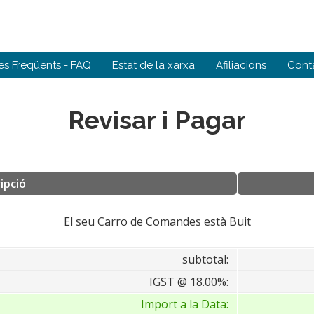
es Freqüents - FAQ
Estat de la xarxa
Afiliacions
Conta
Revisar i Pagar
ipció
El seu Carro de Comandes està Buit
subtotal:
IGST @ 18.00%:
Import a la Data: